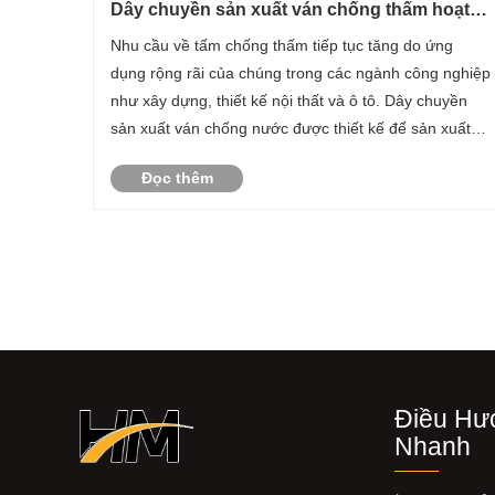
Dây chuyền sản xuất ván chống thấm hoạt
động như thế nào?
Nhu cầu về tấm chống thấm tiếp tục tăng do ứng
dụng rộng rãi của chúng trong các ngành công nghiệp
như xây dựng, thiết kế nội thất và ô tô. Dây chuyền
sản xuất ván chống nước được thiết kế để sản xuất
ván có khả năng chống ẩm, giúp duy trì tính toàn vẹn
Đọc thêm
của chúng ngay cả trong môi trường khắc nghiệt......
Điều Hư
Nhanh