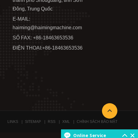
thành phố Shouguang, tỉnh Sơn
Đông, Trung Quốc
E-MAIL:
haiming@haimingmachine.com
SỐ FAX: +86-18463653536
ĐIỆN THOẠI:
+86-18463653536
LINKS
SITEMAP
RSS
XML
CHÍNH SÁCH BẢO MẬT
Online Service