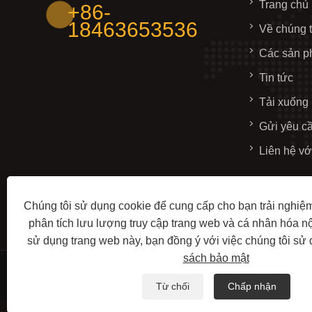
Trang chủ
+86-
18463653536
Về chúng t
Các sản 
Tin tức
Tải xuống
Gửi yêu c
Liên hệ vớ
Chúng tôi sử dụng cookie để cung cấp cho bạn trải nghiệm
phân tích lưu lượng truy cập trang web và cá nhân hóa n
sử dụng trang web này, bạn đồng ý với việc chúng tôi sử
sách bảo mật
Bản quyền © 2025 Shouguang Haiming Machinery Co.
Từ chối
Chấp nhận