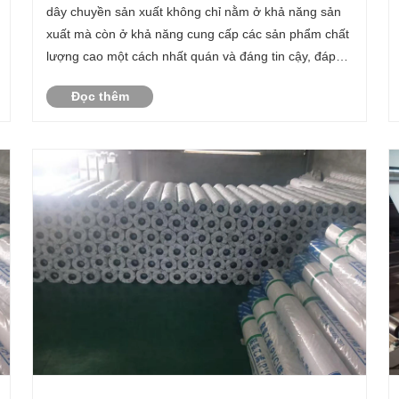
dây chuyền sản xuất không chỉ nằm ở khả năng sản
chống thấm polymer đồng thời đảm bảo tuân
thủ sản phẩm
xuất mà còn ở khả năng cung cấp các sản phẩm chất
lượng cao một cách nhất quán và đáng tin cậy, đáp
ứng các tiêu chuẩn, đồng thời kiểm soát được tổng
Đọc thêm
chi phí sở hữu lâu dài. Giải pháp sau đây giải
quyết......