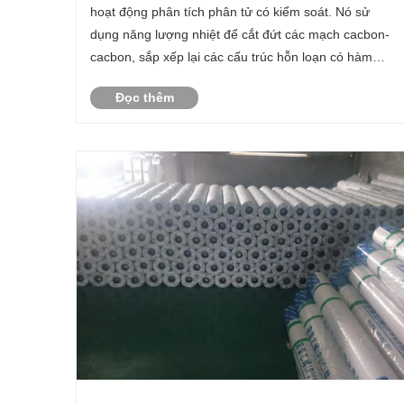
hoạt động phân tích phân tử có kiểm soát. Nó sử
dụng năng lượng nhiệt để cắt đứt các mạch cacbon-
cacbon, sắp xếp lại các cấu trúc hỗn loạn có hàm
lượng polyme cao thành một hệ thống hỗn hợp gồm
Đọc thêm
các ankan và anken phân tử nhỏ. Đây không phải là
đốt ......