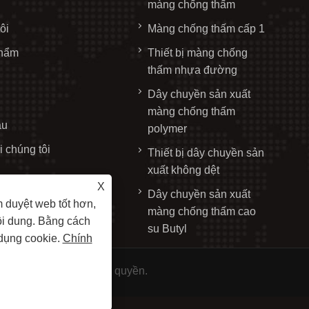
màng chống thấm
ôi
Màng chống thấm cấp 1
phẩm
Thiết bị màng chống
thấm nhựa đường
Dây chuyền sản xuất
màng chống thấm
ầu
polymer
i chúng tôi
Thiết bị dây chuyền sản
xuất không dệt
X
Dây chuyền sản xuất
 duyệt web tốt hơn,
màng chống thấm cao
ội dung. Bằng cách
su Butyl
 dụng cookie.
Chính
, Ltd. Đã đăng ký Bản quyền.