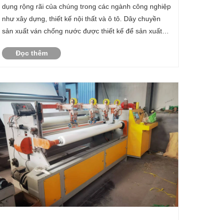
dụng rộng rãi của chúng trong các ngành công nghiệp
như xây dựng, thiết kế nội thất và ô tô. Dây chuyền
sản xuất ván chống nước được thiết kế để sản xuất
ván có khả năng chống ẩm, giúp duy trì tính toàn vẹn
Đọc thêm
của chúng ngay cả trong môi trường khắc nghiệt......