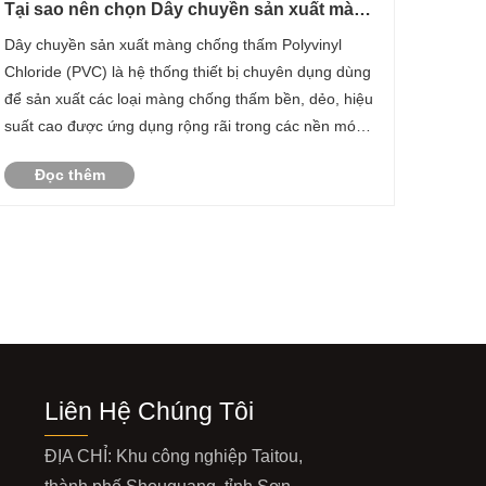
Tại sao nên chọn Dây chuyền sản xuất màng
chống thấm Polyvinyl Clorua (PVC) cho các
Dây chuyền sản xuất màng chống thấm Polyvinyl
công trình xây dựng hiện đại?
Chloride (PVC) là hệ thống thiết bị chuyên dụng dùng
để sản xuất các loại màng chống thấm bền, dẻo, hiệu
suất cao được ứng dụng rộng rãi trong các nền móng
công trình, đường hầm, mái nhà, hồ chứa nước.
Đọc thêm
Những màng này được biết đến với khả năng chống
ẩm, ......
Liên Hệ Chúng Tôi
ĐỊA CHỈ: Khu công nghiệp Taitou,