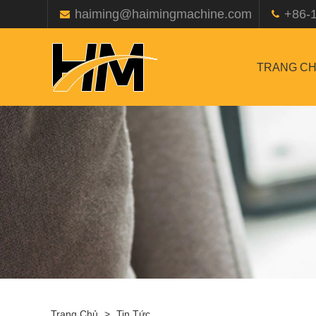
haiming@haimingmachine.com
+86-
TRANG C
Trang Chủ
>
Tin Tức