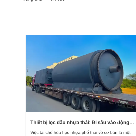
Thiết bị lọc dầu nhựa thải: Đi sâu vào động
học nhiệt phân, điều khiển pha và chống ăn
Việc tái chế hóa học nhựa phế thải về cơ bản là một
mòn kỹ thuật