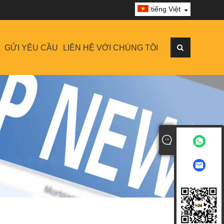
tiếng Việt
GỬI YÊU CẦU
LIÊN HỆ VỚI CHÚNG TÔI