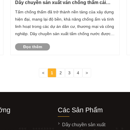
Dây chuyền sản xuất ván chống thấm cải
thiện hiệu quả và chất lượng của vật liệu xây
Tấm chống thấm đã trở thành nền tảng của xây dựng
dựng hiện đại như thế nào?
hiện đại, mang lại độ bền, khả năng chống ẩm và tính
linh hoạt trong các dự án dân cư, thương mại và công
nghiệp. Dây chuyền sản xuất tấm chống nước được
thiết kế để đáp ứng nhu cầu ngày càng tăng về tấm
Đọc thêm
hiệu suất cao với chất lượng ổn định và khả nă......
<
1
2
3
4
>
ớng
Các Sản Phẩm
Dây chuyền sản xuất